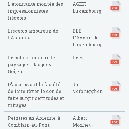
L'étonnante montée des
AGEFI
impressionnistes
Luxembourg
liégeois
Liégeois amoureux de
DEB -
l'Ardenne
L'Avenir du
Luxembourg
Le collectionneur de
Dées
paysages : Jacques
Goijen
D'aucuns ont la faculté
Jo
de faire rêver, le don de
Verbrugghen
faire surgir certitudes et
mirages.
Peintres en Ardenne, à
Albert
Comblain-au-Pont
Moxhet -