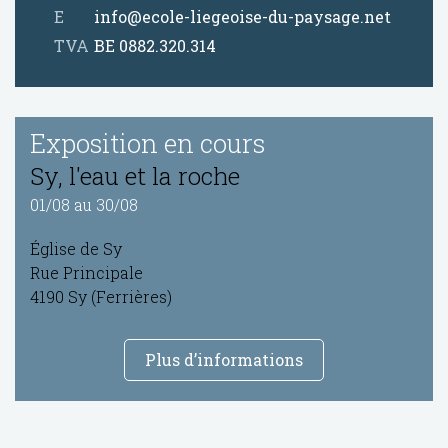
E
info@ecole-liegeoise-du-paysage.net
TVA
BE 0882.320.314
Exposition en cours
Sy, l'eau et la roche
01/08
au
30/08
Église de Sy
Rue Principale
4190 Sy (Ferrières)
Plus d’informations