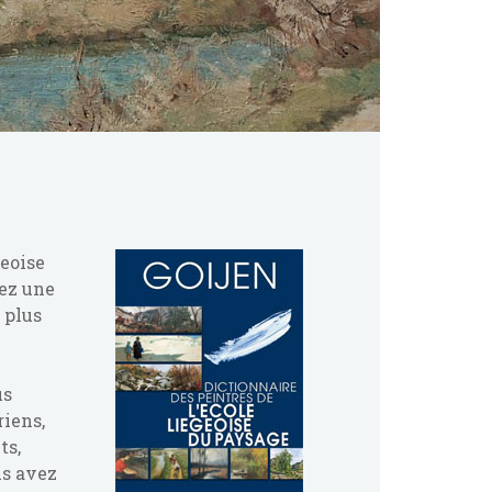
geoise
rez une
 plus
us
riens,
ts,
us avez