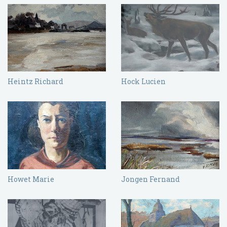
Heintz Richard
Hock Lucien
Howet Marie
Jongen Fernand